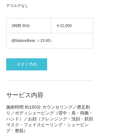
デコルテなし
22,000
円
2時間 30分
2
￥22,000
時
間
@NatureBase（-15:00）
3
0
分
今すぐ予約
サービス内容
施術時間 約150分 カウンセリング／襟足剃
り／ボディシェービング（背中・肩・両腕・
ハンド）／お顔（クレンジング・洗顔・肌別
マスク・フェイスヒーリング・シェービン
グ・整肌）