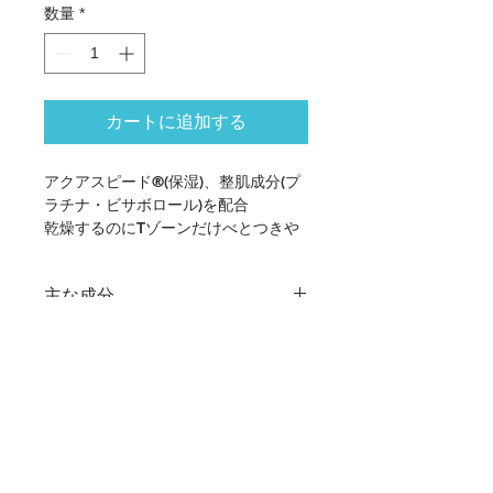
数量
*
カートに追加する
アクアスピード®(保湿)、整肌成分(プ
ラチナ・ビサボロール)を配合
乾燥するのにTゾーンだけべとつきや
汚れが気になる方や、
すっきりと洗い上げたいけれど、しっ
主な成分
とり感も捨てがたいから
くすみ(汚れ)や毛穴汚れの気になる方
プラチナ(整肌)、ヒト遺伝子組換オリ
へ
返品・返金ポリシー
ゴペプチド－１(整肌・ハリ)、アーチ
チョーク葉エキス(整肌)、ゴボウ根エ
商品に欠陥がある場合を除き、基本的
キス(整肌・保湿)、トウキンセンカ花
商品の配送について
には返品には応じません。
エキス(整肌)、レモン果実エキス(整
肌)、ホップエキス(整肌)、セイヨウオ
1回のご注文で18,700円(税込)以上お
トギリソウ花／葉／茎エキス(整肌)、
ご注文受付・納期など
買い上げの場合は送料無料です。