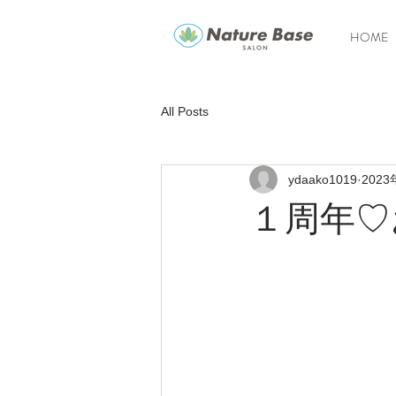
HOME
All Posts
ydaako1019
202
１周年♡