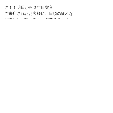
さ！！明日から２年目突入！
ご来店されたお客様に、日頃の疲れな
ど浄化しパワーチャージできるよう
な。リセットできるそんなサロンにし
ていけるよう、これからも精進してま
いります。
感謝の気持ちを込めて
　　　　　　　　　　　　　　山本綾
子
#naturebase
#ナチュールベース
#レディースシェービング
#スキンケアシェービング
#ブライダルシェービング