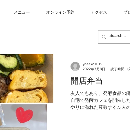
メニュー
オンライン予約
アクセス
ブ
ydaako1019
2022年7月8日
読了時間: 1
開店弁当
友人でもあり、発酵食品の
自宅で発酵カフェを開催し
やりに溢れた尊敬する友人の
日の４日間お弁当で私を支え
ーん！オープンの数日間は
らお昼は任せて！！』...