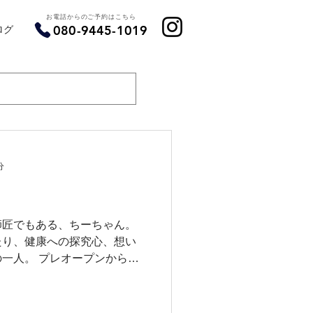
お電話からのご予約はこちら
ログ
080-9445-1019
分
師匠でもある、ちーちゃん。
たり、健康への探究心、想い
一人。 プレオープンから平
てくれました。 『やまちゃ
忙しかったり大変だと思うか